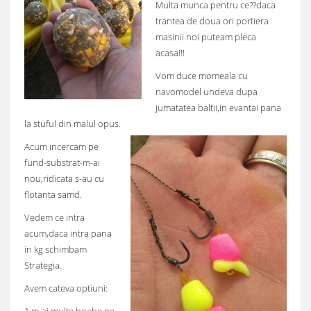
Multa munca pentru ce??daca
trantea de doua ori portiera
masinii noi puteam pleca
acasa!!!
Vom duce momeala cu
navomodel undeva dupa
jumatatea baltii,in evantai pana
la stuful din malul opus.
Acum incercam pe
fund-substrat-m-ai
nou,ridicata s-au cu
flotanta samd.
Vedem ce intra
acum,daca intra pana
in kg schimbam
Strategia.
Avem cateva optiuni: