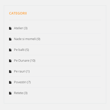
CATEGORII
Atelier
(3)
Nade si momeli
(9)
Pe balti
(5)
Pe Dunare
(10)
Pe rauri
(1)
Povestiri
(7)
Retete
(3)