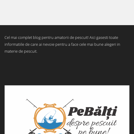
Cel mai complet blog pentru amatorii de pescuit! Aici gasesti toate
informatiile de care ai nevoie pentru a face cele mai bune alegeri in
materie de pescuit.