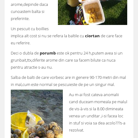
arome,depinde daca
cunoastem balta si
preferinte.
Un pescuit cu boillies
implica alt cost si nu se refera la baltile cu
ciortan
de care face
eu referire.
Deci o dubla de
porumb
este ok pentru 24 h,putem avea si un
grunbait,ttx,diferite arome din care sa facem bilute ca nuca
pentru atractie s-au nu.
Salba de balti de care vorbesc are in genere 90-170 metri din mal
in mal,cum este normal se pescuieste de pe un singur mal.
Au m-ai fost cateva anomalii
cand duceam momeala pe malul
de vis-à-vis si la 8.00 dimineata
venea un unditar ,i-si facea loc
in stuf si voia sa dea acolo???s-a
rezolvat.