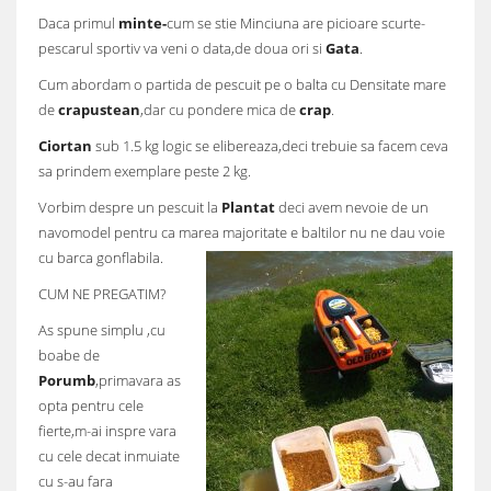
Daca primul
minte-
cum se stie Minciuna are picioare scurte-
pescarul sportiv va veni o data,de doua ori si
Gata
.
Cum abordam o partida de pescuit pe o balta cu Densitate mare
de
crapustean
,dar cu pondere mica de
crap
.
Ciortan
sub 1.5 kg logic se elibereaza,deci trebuie sa facem ceva
sa prindem exemplare peste 2 kg.
Vorbim despre un pescuit la
Plantat
deci avem nevoie de un
navomodel pentru ca marea majoritate e baltilor nu ne dau voie
cu barca gonflabila.
CUM NE PREGATIM?
As spune simplu ,cu
boabe de
Porumb
,primavara as
opta pentru cele
fierte,m-ai inspre vara
cu cele decat inmuiate
cu s-au fara