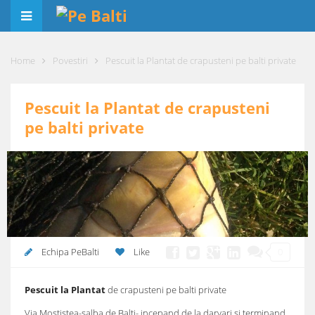
Home
Povestiri
Pescuit la Plantat de crapusteni pe balti private
Pescuit la Plantat de crapusteni
pe balti private
Echipa PeBalti
Like
0
Pescuit la Plantat
de crapusteni pe balti private
Via Mostistea-salba de Balti- incepand de la darvari si terminand