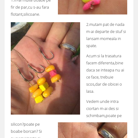
1.m-ai multe boabe pe
fir de par,cu s-au fara
flotant,silicoane.
2.mutam pat de nada
m-ai departe de stuf si
lansam momeala in
spate.
Acum si la trasatura
facem diferenta,bine
daca se inteapa nu ai
ce face, trebuie
scos,dar de obicei o
lasa.
Vedem unde intra
ciortan m-ai des si
schimbam,poate pe
silicon?poate pe
boabe borcan? Si