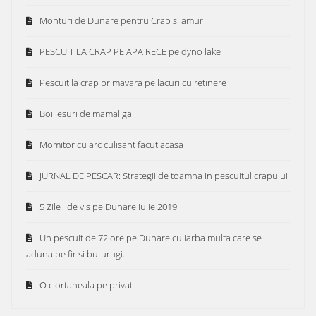
Monturi de Dunare pentru Crap si amur
PESCUIT LA CRAP PE APA RECE pe dyno lake
Pescuit la crap primavara pe lacuri cu retinere
Boiliesuri de mamaliga
Momitor cu arc culisant facut acasa
JURNAL DE PESCAR: Strategii de toamna in pescuitul crapului
5 Zile de vis pe Dunare iulie 2019
Un pescuit de 72 ore pe Dunare cu iarba multa care se
aduna pe fir si buturugi.
O ciortaneala pe privat