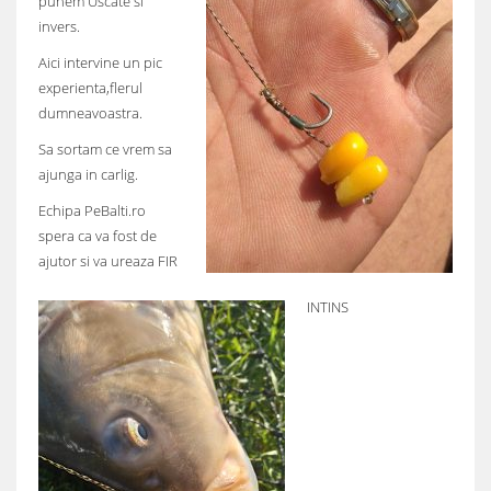
punem Uscate si
invers.
Aici intervine un pic
experienta,flerul
dumneavoastra.
Sa sortam ce vrem sa
ajunga in carlig.
Echipa PeBalti.ro
spera ca va fost de
ajutor si va ureaza FIR
INTINS