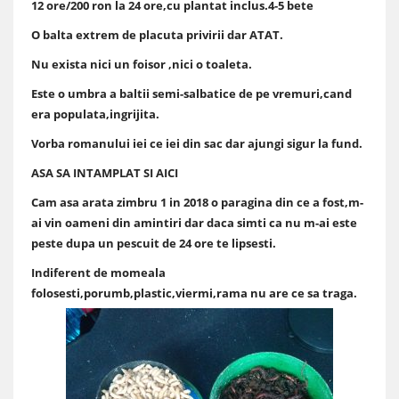
12 ore/200 ron la 24 ore,cu plantat inclus.4-5 bete
O balta extrem de placuta privirii dar ATAT.
Nu exista nici un foisor ,nici o toaleta.
Este o umbra a baltii semi-salbatice de pe vremuri,cand
era populata,ingrijita.
Vorba romanului iei ce iei din sac dar ajungi sigur la fund.
ASA SA INTAMPLAT SI AICI
Cam asa arata zimbru 1 in 2018 o paragina din ce a fost,m-
ai vin oameni din amintiri dar daca simti ca nu m-ai este
peste dupa un pescuit de 24 ore te lipsesti.
Indiferent de momeala
folosesti,porumb,plastic,viermi,rama nu are ce sa traga.