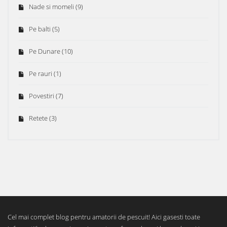
Nade si momeli
(9)
Pe balti
(5)
Pe Dunare
(10)
Pe rauri
(1)
Povestiri
(7)
Retete
(3)
Cel mai complet blog pentru amatorii de pescuit! Aici gasesti toate