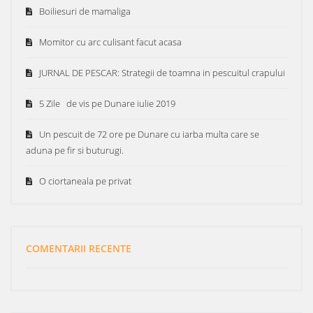
Boiliesuri de mamaliga
Momitor cu arc culisant facut acasa
JURNAL DE PESCAR: Strategii de toamna in pescuitul crapului
5 Zile de vis pe Dunare iulie 2019
Un pescuit de 72 ore pe Dunare cu iarba multa care se
aduna pe fir si buturugi.
O ciortaneala pe privat
COMENTARII RECENTE