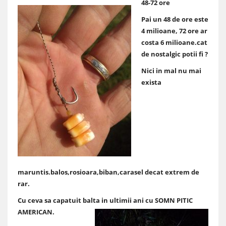
48-72 ore
Pai un 48 de ore este
4 milioane, 72 ore ar
costa 6 milioane.cat
de nostalgic potii fi ?
Nici in mal nu mai
exista
maruntis.balos,rosioara,biban,carasel decat extrem de
rar.
Cu ceva sa capatuit balta in ultimii ani cu SOMN PITIC
AMERICAN.