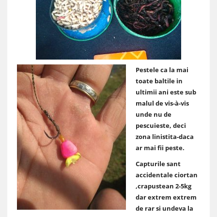
Pestele ca la mai
toate baltile in
ultimii ani este sub
malul de vis-à-vis
unde nu de
pescuieste, deci
zona linistita-daca
ar mai fii peste.
Capturile sant
accidentale ciortan
,crapustean 2-5kg
dar extrem extrem
de rar si undeva la