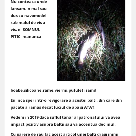
Nu conteaza unde
lansam,in mal sau
dus cu navomodel
sub malul de vis a
vis, el-SOMNUL
PITIC- mananca
boabe,silicoane,rame,viermi,pufuleti samd
Eu inca sper intr-o revigorare a acestei balti ,din care din
pacate a ramas decat luciul de apa si ATAT.
Vedem in 2019 daca suflul tanar al patronatului va avea
impact pozitiv asupra baltii sau va accentua declinul .
Cu parere de rau fac acest articol unei balti dragi inimii